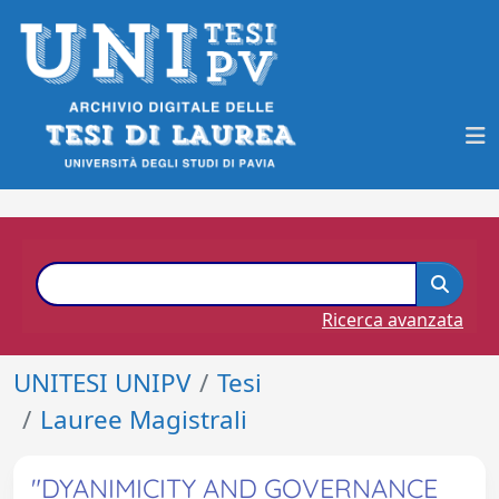
Ricerca avanzata
UNITESI UNIPV
Tesi
Lauree Magistrali
"DYANIMICITY AND GOVERNANCE