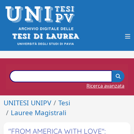
Ricerca avanzata
UNITESI UNIPV
Tesi
Lauree Magistrali
"FROM AMERICA WITH LOVE":