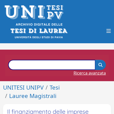
Ricerca avanzata
UNITESI UNIPV
Tesi
Lauree Magistrali
Il finanziamento delle imprese