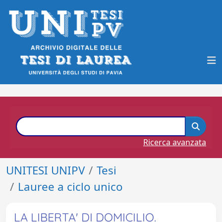
Ricerca avanzata
UNITESI UNIPV
Tesi
Lauree a ciclo unico
LA LIBERTA' DI DOMICILIO.