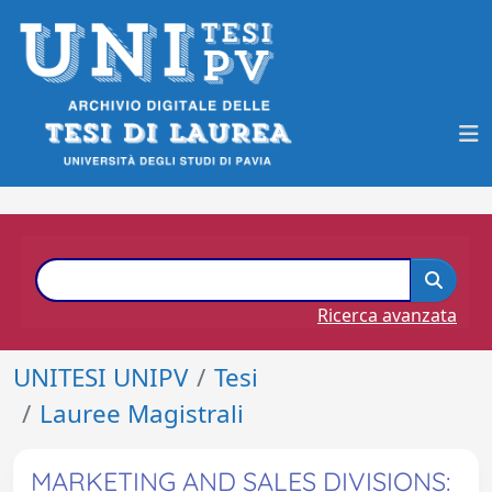
Ricerca avanzata
UNITESI UNIPV
Tesi
Lauree Magistrali
MARKETING AND SALES DIVISIONS: