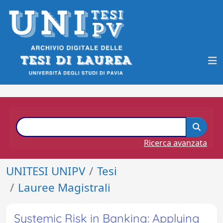
Ricerca avanzata
UNITESI UNIPV
Tesi
Lauree Magistrali
Systemic Risk in Banking: Applying