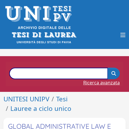
Ricerca avanzata
UNITESI UNIPV
Tesi
Lauree a ciclo unico
GLOBAL ADMINISTRATIVE LAW E