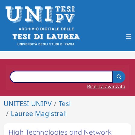
Ricerca avanzata
UNITESI UNIPV
Tesi
Lauree Magistrali
High Technologies and Network