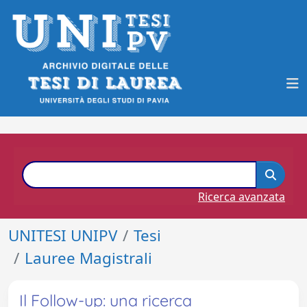
Ricerca avanzata
UNITESI UNIPV
Tesi
Lauree Magistrali
Il Follow-up: una ricerca