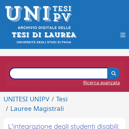
Ricerca avanzata
UNITESI UNIPV
Tesi
Lauree Magistrali
L'integrazione degli studenti disabili: