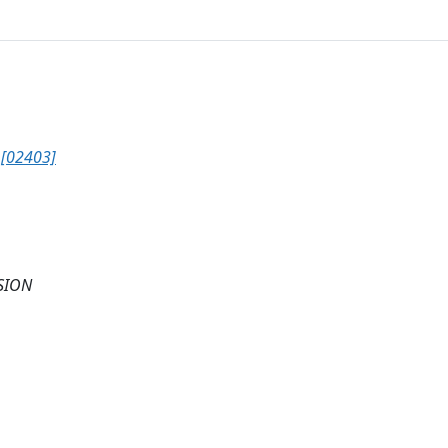
[02403]
SION