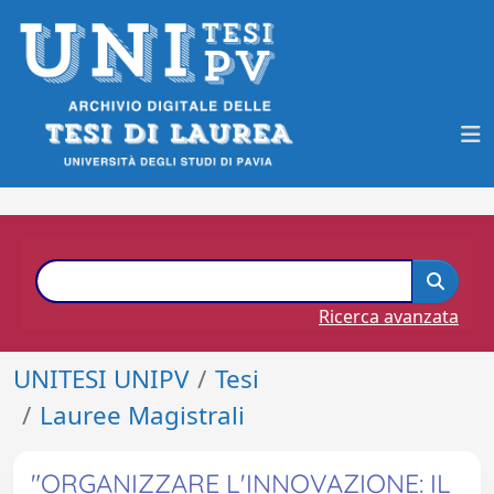
Ricerca avanzata
UNITESI UNIPV
Tesi
Lauree Magistrali
"ORGANIZZARE L'INNOVAZIONE: IL