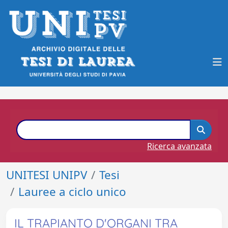
Ricerca avanzata
UNITESI UNIPV
Tesi
Lauree a ciclo unico
IL TRAPIANTO D'ORGANI TRA