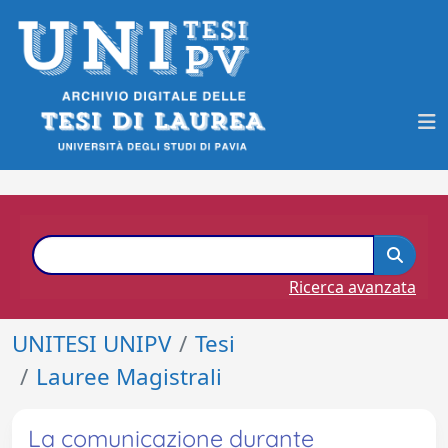
Ricerca avanzata
UNITESI UNIPV
Tesi
Lauree Magistrali
La comunicazione durante