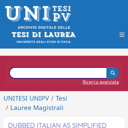
Ricerca avanzata
UNITESI UNIPV
Tesi
Lauree Magistrali
DUBBED ITALIAN AS SIMPLIFIED