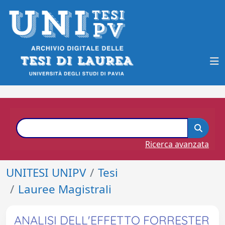
Ricerca avanzata
UNITESI UNIPV
Tesi
Lauree Magistrali
ANALISI DELL'EFFETTO FORRESTER