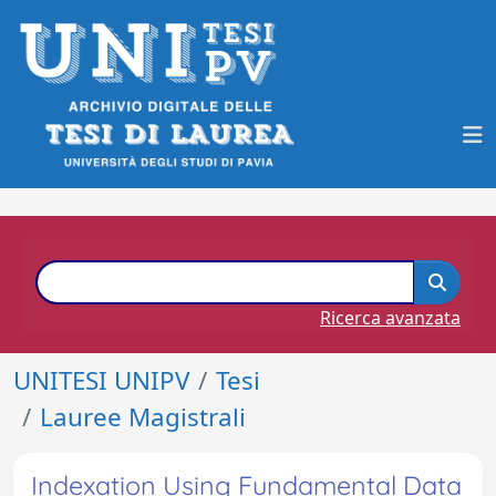
Ricerca avanzata
UNITESI UNIPV
Tesi
Lauree Magistrali
Indexation Using Fundamental Data