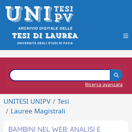
Ricerca avanzata
UNITESI UNIPV
Tesi
Lauree Magistrali
BAMBINI NEL WEB: ANALISI E