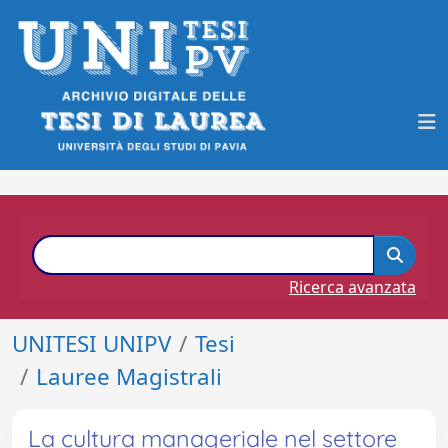
Ricerca avanzata
UNITESI UNIPV
Tesi
Lauree Magistrali
La cultura manageriale nel settore