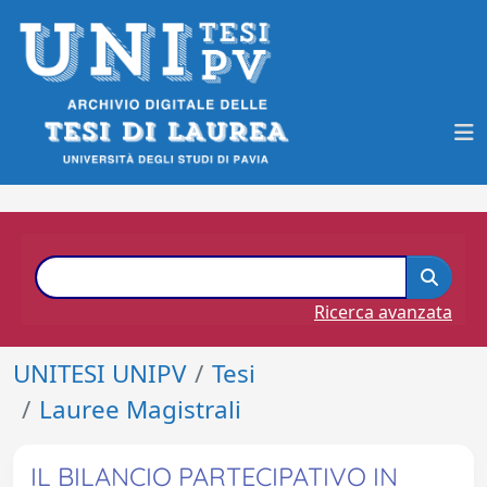
Ricerca avanzata
UNITESI UNIPV
Tesi
Lauree Magistrali
IL BILANCIO PARTECIPATIVO IN