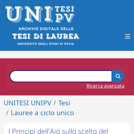
Ricerca avanzata
UNITESI UNIPV
Tesi
Lauree a ciclo unico
I Principi dell'Aja sulla scelta del