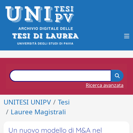
Ricerca avanzata
UNITESI UNIPV
Tesi
Lauree Magistrali
Un nuovo modello di M&A nel