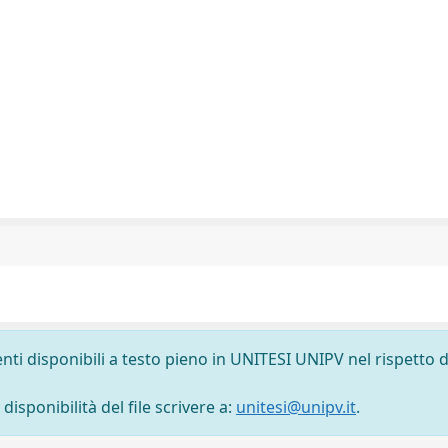
nti disponibili a testo pieno in UNITESI UNIPV nel rispetto d
isponibilità del file scrivere a:
unitesi@unipv.it
.