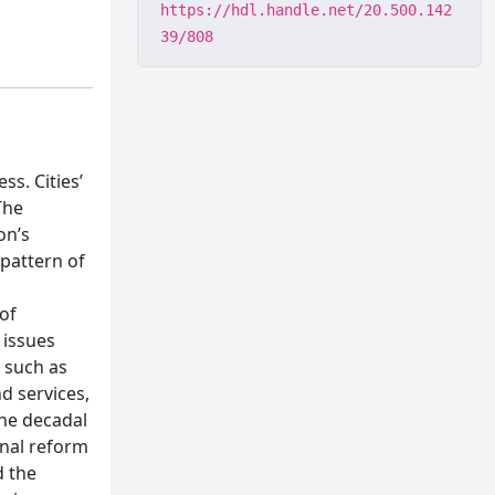
https://hdl.handle.net/20.500.142
39/808
s. Cities’
The
on’s
 pattern of
 of
 issues
s such as
d services,
the decadal
onal reform
d the