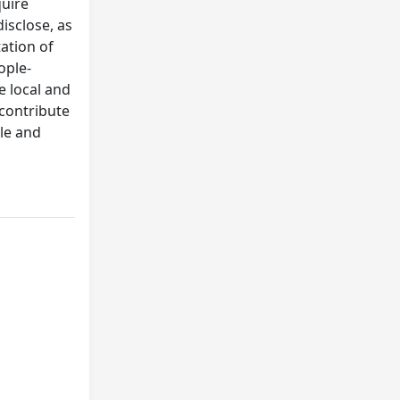
quire
isclose, as
ation of
ople-
e local and
 contribute
ble and