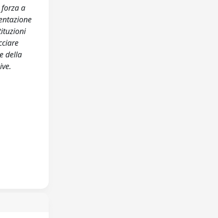
 forza a
mentazione
ituzioni
cciare
e della
ive.