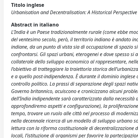
Titolo inglese
Urbanisation and Decentralisation: A Historical Perspecti
Abstract in italiano
L’India è un Paese tradizionalmente rurale (come ebbe modo 
del ventesimo secolo, però, il territorio indiano è andato in
indiane, da un punto di vista sia di occupazione di spazio 
confrontarsi. Gli spazi urbani, eterogenei e dove spesso si 
collaterale dello sviluppo economico al rappresentare, nell
l’obiettivo di tratteggiare la traiettoria storica dell’urbani
e a quello post-indipendenza. È durante il dominio inglese 
controllo politico. La prassi di separazione degli spazi nati
Governo britannico, acuiscono e cronicizzano alcuni proble
dell’India indipendente sarà caratterizzata dalla necessità d
approfondiremo aspetti e configurazione), la proliferazione d
tempo, trovare un ruolo alle città nel processo di moderni
nella decennale ricerca di un modello di sviluppo urbano so
lettura con la riforma costituzionale di decentralizzazione 
locali, l’istituzione di organismi per favorire la partecip