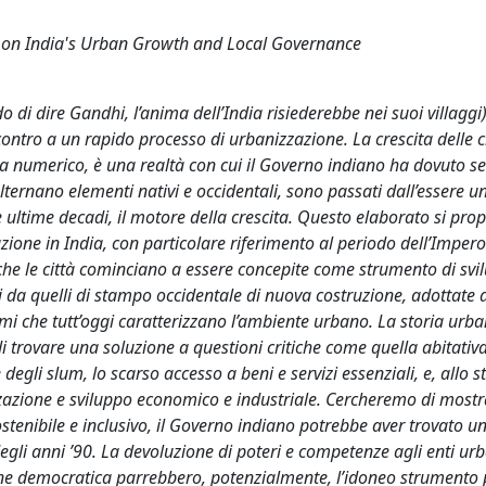
ve on India's Urban Growth and Local Governance
di dire Gandhi, l’anima dell’India risiederebbe nei suoi villaggi)
contro a un rapido processo di urbanizzazione. La crescita delle c
sia numerico, è una realtà con cui il Governo indiano ha dovuto 
alternano elementi nativi e occidentali, sono passati dall’essere 
e ultime decadi, il motore della crescita. Questo elaborato si pro
zzazione in India, con particolare riferimento al periodo dell’Imper
che le città cominciano a essere concepite come strumento di svi
vi da quelli di stampo occidentale di nuova costruzione, adottate 
mi che tutt’oggi caratterizzano l’ambiente urbano. La storia urb
i trovare una soluzione a questioni critiche come quella abitativa
egli slum, lo scarso accesso a beni e servizi essenziali, e, allo s
zzazione e sviluppo economico e industriale. Cercheremo di most
stenibile e inclusivo, il Governo indiano potrebbe aver trovato un
degli anni ’90. La devoluzione di poteri e competenze agli enti urb
azione democratica parrebbero, potenzialmente, l’idoneo strumento 