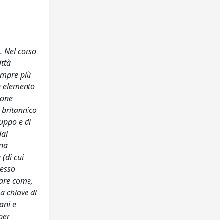
. Nel corso
ittà
sempre più
un elemento
pone
o britannico
luppo e di
dal
ana
 (di cui
tesso
rare come,
a chiave di
ani e
per