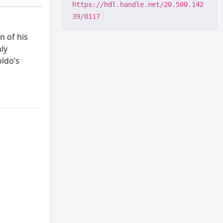
https://hdl.handle.net/20.500.142
39/8117
n of his
nly
ldo’s