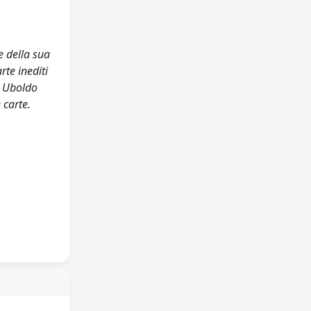
e della sua
rte inediti
i Uboldo
 carte.