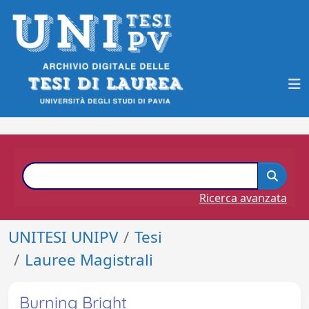
Ricerca avanzata
UNITESI UNIPV
Tesi
Lauree Magistrali
Burning Bright