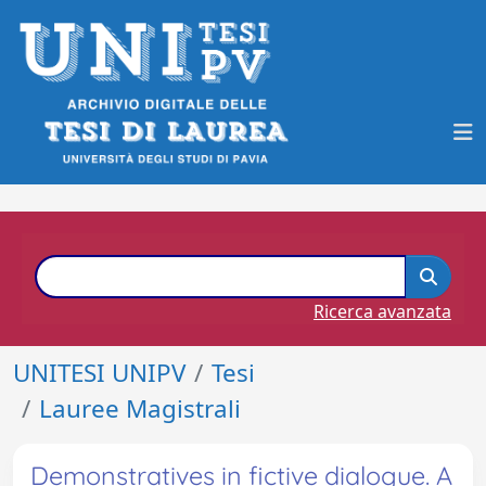
Ricerca avanzata
UNITESI UNIPV
Tesi
Lauree Magistrali
Demonstratives in fictive dialogue. A