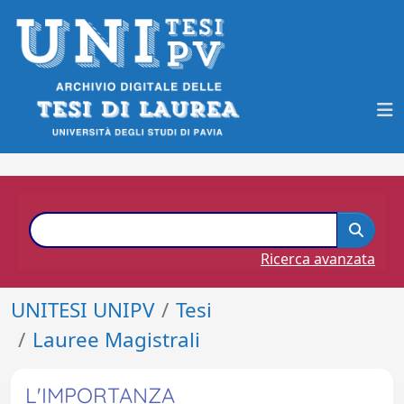
Ricerca avanzata
UNITESI UNIPV
Tesi
Lauree Magistrali
L'IMPORTANZA