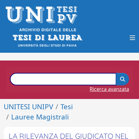
Ricerca avanzata
UNITESI UNIPV
Tesi
Lauree Magistrali
LA RILEVANZA DEL GIUDICATO NEL