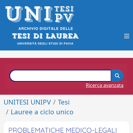
Ricerca avanzata
UNITESI UNIPV
Tesi
Lauree a ciclo unico
PROBLEMATICHE MEDICO-LEGALI