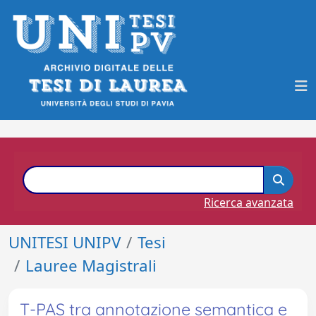
Ricerca avanzata
UNITESI UNIPV
Tesi
Lauree Magistrali
T-PAS tra annotazione semantica e