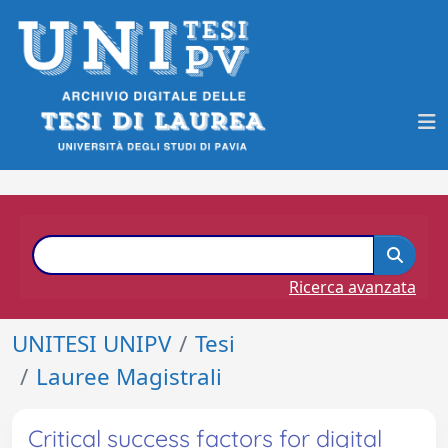
Ricerca avanzata
UNITESI UNIPV
Tesi
Lauree Magistrali
Critical success factors for digital