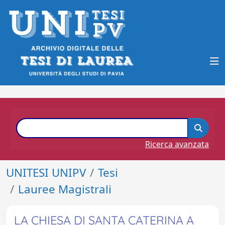
Ricerca avanzata
UNITESI UNIPV
Tesi
Lauree Magistrali
LA CHIESA DI SANTA CATERINA A