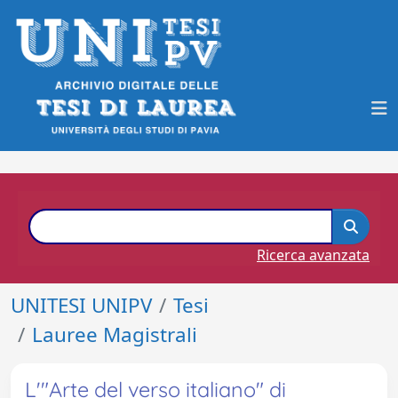
Ricerca avanzata
UNITESI UNIPV
Tesi
Lauree Magistrali
L'"Arte del verso italiano" di