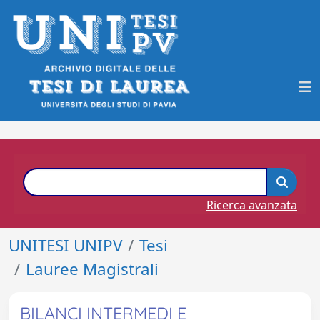
Ricerca avanzata
UNITESI UNIPV
Tesi
Lauree Magistrali
BILANCI INTERMEDI E