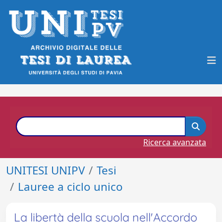
Ricerca avanzata
UNITESI UNIPV
Tesi
Lauree a ciclo unico
La libertà della scuola nell'Accordo