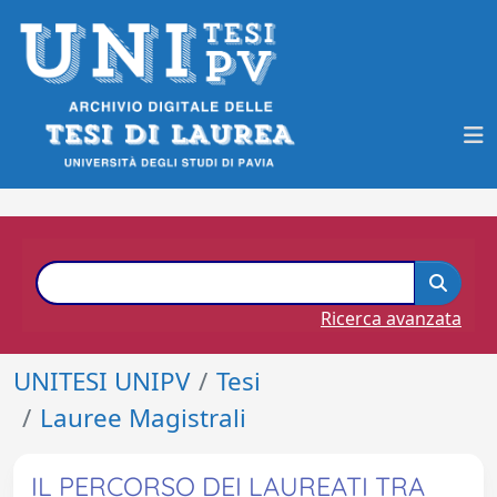
Ricerca avanzata
UNITESI UNIPV
Tesi
Lauree Magistrali
IL PERCORSO DEI LAUREATI TRA