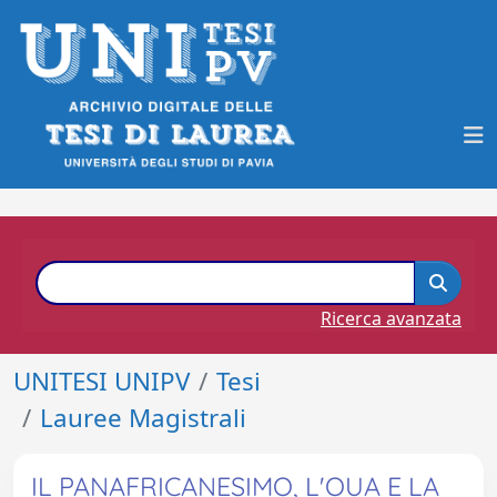
Ricerca avanzata
UNITESI UNIPV
Tesi
Lauree Magistrali
IL PANAFRICANESIMO, L'OUA E LA