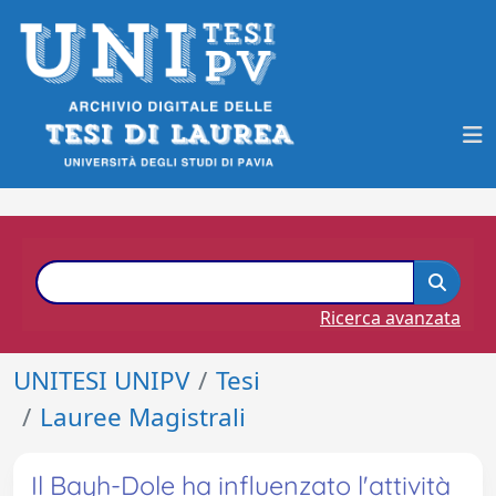
Ricerca avanzata
UNITESI UNIPV
Tesi
Lauree Magistrali
Il Bayh-Dole ha influenzato l'attività