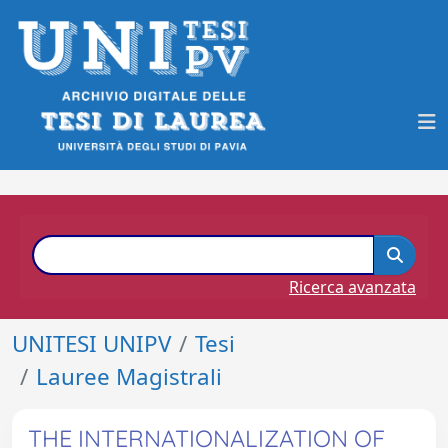
Ricerca avanzata
UNITESI UNIPV
Tesi
Lauree Magistrali
THE INTERNATIONALIZATION OF