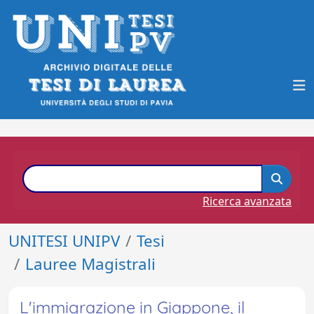
Ricerca avanzata
UNITESI UNIPV
Tesi
Lauree Magistrali
L'immigrazione in Giappone, il