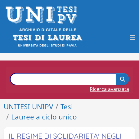
Ricerca avanzata
UNITESI UNIPV
Tesi
Lauree a ciclo unico
IL REGIME DI SOLIDARIETA' NEGLI