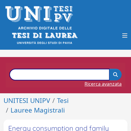
Ricerca avanzata
UNITESI UNIPV
Tesi
Lauree Magistrali
Energy consumption and family