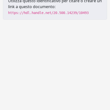
Utilizza questo identificativo per citare o creare un
link a questo documento:
https://hdl.handle.net/20.500.14239/10493
Powered by UNITESI
-
Info sul
sistema
-
Info e contatti
-
Area
Copyright © 2026
riservata