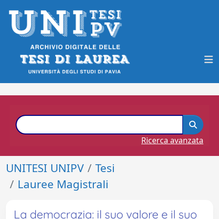
Ricerca avanzata
UNITESI UNIPV
Tesi
Lauree Magistrali
La democrazia: il suo valore e il suo