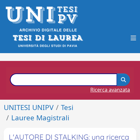
Ricerca avanzata
UNITESI UNIPV
Tesi
Lauree Magistrali
L'AUTORE DI STALKING: una ricerca