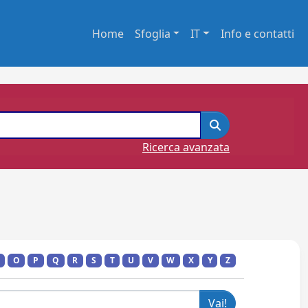
Home
Sfoglia
IT
Info e contatti
Ricerca avanzata
O
P
Q
R
S
T
U
V
W
X
Y
Z