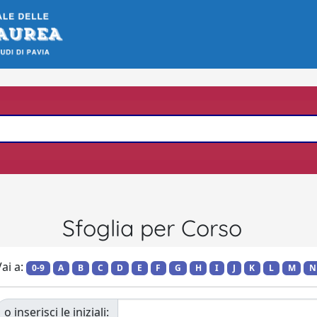
Sfoglia per Corso
ai a:
0-9
A
B
C
D
E
F
G
H
I
J
K
L
M
N
o inserisci le iniziali: