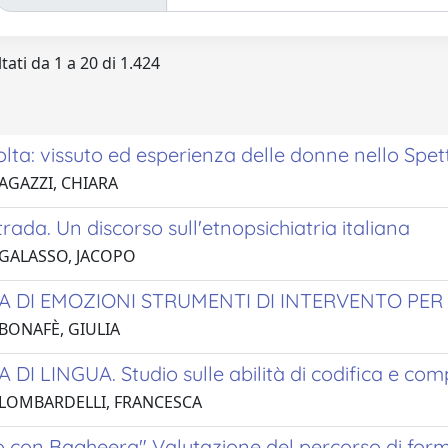
tati da 1 a 20 di 1.424
olta: vissuto ed esperienza delle donne nello Spet
 AGAZZI, CHIARA
rada. Un discorso sull'etnopsichiatria italiana
 GALASSO, JACOPO
A DI EMOZIONI STRUMENTI DI INTERVENTO PER 
 BONAFÈ, GIULIA
DI LINGUA. Studio sulle abilità di codifica e com
 LOMBARDELLI, FRANCESCA
o con Bagheera" Valutazione del percorso di form