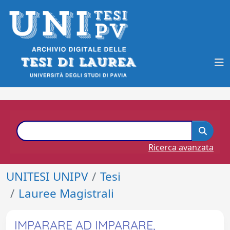
Ricerca avanzata
UNITESI UNIPV
Tesi
Lauree Magistrali
IMPARARE AD IMPARARE,