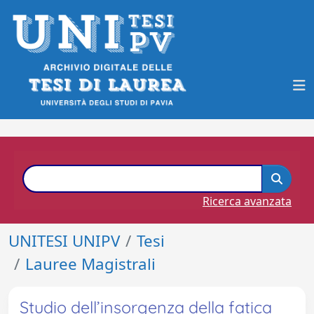
Ricerca avanzata
UNITESI UNIPV
Tesi
Lauree Magistrali
Studio dell’insorgenza della fatica