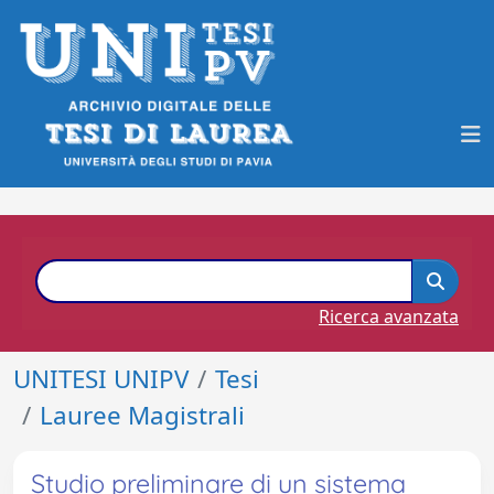
Ricerca avanzata
UNITESI UNIPV
Tesi
Lauree Magistrali
Studio preliminare di un sistema