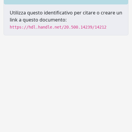
Utilizza questo identificativo per citare o creare un
link a questo documento:
https://hdl.handle.net/20.500.14239/14212
Powered by UNITESI
-
Info sul
sistema
-
Info e contatti
-
Area