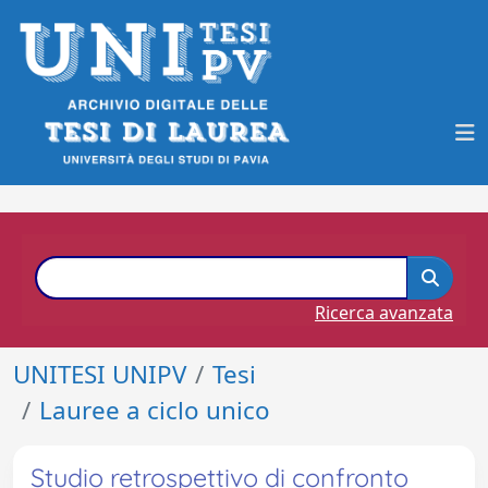
Ricerca avanzata
UNITESI UNIPV
Tesi
Lauree a ciclo unico
Studio retrospettivo di confronto